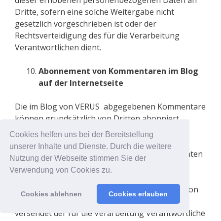
dieser erhobenen personenbezogenen Daten an
Dritte, sofern eine solche Weitergabe nicht
gesetzlich vorgeschrieben ist oder der
Rechtsverteidigung des für die Verarbeitung
Verantwortlichen dient.
Abonnement von Kommentaren im Blog
auf der Internetseite
Die im Blog von VERUS abgegebenen Kommentare
können grundsätzlich von Dritten abonniert
werden. Insbesondere besteht die Möglichkeit,
Cookies helfen uns bei der Bereitstellung
dass ein Kommentator die seinem Kommentar
unserer Inhalte und Dienste. Durch die weitere
nachfolgenden Kommentare zu einem bestimmten
Nutzung der Webseite stimmen Sie der
Blog-Beitrag abonniert.
Verwendung von Cookies zu.
Sofern sich eine betroffene Person für die Option
Cookies ablehnen
Cookies erlauben
entscheidet, Kommentare zu abonnieren,
versendet der für die Verarbeitung Verantwortliche