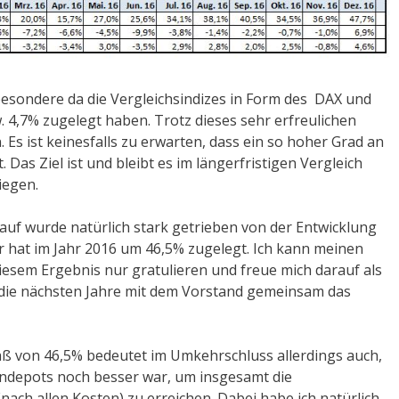
sbesondere da die Vergleichsindizes in Form des DAX und
. 4,7% zugelegt haben. Trotz dieses sehr erfreulichen
 Es ist keinesfalls zu erwarten, dass ein so hoher Grad an
Das Ziel ist und bleibt es im längerfristigen Vergleich
iegen.
lauf wurde natürlich stark getrieben von der Entwicklung
r hat im Jahr 2016 um 46,5% zugelegt. Ich kann meinen
iesem Ergebnis nur gratulieren und freue mich darauf als
 die nächsten Jahre mit dem Vorstand gemeinsam das
ß von 46,5% bedeutet im Umkehrschluss allerdings auch,
ndepots noch besser war, um insgesamt die
ch allen Kosten) zu erreichen. Dabei habe ich natürlich