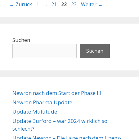
Seite
Seite
Seite
Seite
←
Zurück
1
…
21
22
23
Weiter
→
Suchen
Suchen
Newron nach dem Start der Phase III
Newron Pharma Update
Update Multitude
Update Burford – war 2024 wirklich so
schlecht?
Update Newron – Die Lage nach dem Lizenz-