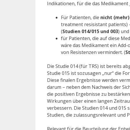
Indikationen, für die das Medikament
Für Patienten, die
nicht (mehr)
treatment resisistant patients
(
Studien 014/015 und 003
) und
für Patienten, die auf diese M
wäre das Medikament ein Add-o
von Resistenzen vermindert. (
S
Die Studie 014 (für TRS) ist bereits a
Studie 015 ist sozusagen „nur“ die Fo
Diese finalen Ergebnisse werden vermu
darum – neben dem Nachweis der Sich
die positiven Ergebnisse zu bestärken 
Wirkungen über einen langen Zeitraum
verbessern. Die Studien 014 und 015 si
Studien, die zulassungsrelevant und Pl
Relevant für die Beurteilung der Entw