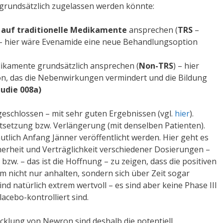
 grundsätzlich zugelassen werden könnte:
 auf traditionelle Medikamente
ansprechen (
TRS
–
) – hier wäre Evenamide eine neue Behandlungsoption
edikamente grundsätzlich ansprechen (
Non-TRS
) – hier
n, das die Nebenwirkungen vermindert und die Bildung
tudie 008a)
bgeschlossen – mit sehr guten Ergebnissen (vgl.
hier
).
rtsetzung bzw. Verlängerung (mit denselben Patienten).
tlich Anfang Jänner veröffentlicht werden. Hier geht es
erheit und Verträglichkeit verschiedener Dosierungen –
bzw. – das ist die Hoffnung – zu zeigen, dass die positiven
 nicht nur anhalten, sondern sich über Zeit sogar
nd natürlich extrem wertvoll – es sind aber keine Phase III
acebo-kontrolliert sind.
icklung von Newron sind deshalb die potentiell