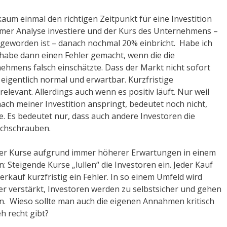
kaum einmal den richtigen Zeitpunkt für eine Investition
amer Analyse investiere und der Kurs des Unternehmens –
 geworden ist – danach nochmal 20% einbricht. Habe ich
 habe dann einen Fehler gemacht, wenn die die
hmens falsch einschätzte. Dass der Markt nicht sofort
 eigentlich normal und erwartbar. Kurzfristige
elevant. Allerdings auch wenn es positiv läuft. Nur weil
ch meiner Investition anspringt, bedeutet noch nicht,
te. Es bedeutet nur, dass auch andere Investoren die
chschrauben.
der Kurse aufgrund immer höherer Erwartungen in einem
 Steigende Kurse „lullen“ die Investoren ein. Jeder Kauf
Verkauf kurzfristig ein Fehler. In so einem Umfeld wird
er verstärkt, Investoren werden zu selbstsicher und gehen
nen. Wieso sollte man auch die eigenen Annahmen kritisch
h recht gibt?