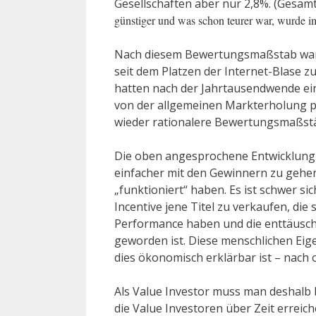
Gesellschaften aber nur 2,8%. (Gesam
günstiger und was schon teurer war, wurde im
Nach diesem Bewertungsmaßstab war d
seit dem Platzen der Internet-Blase z
hatten nach der Jahrtausendwende ein
von der allgemeinen Markterholung pr
wieder rationalere Bewertungsmaßst
Die oben angesprochene Entwicklung im
einfacher mit den Gewinnern zu gehen,
„funktioniert“ haben. Es ist schwer si
Incentive jene Titel zu verkaufen, die
Performance haben und die enttäuscht
geworden ist. Diese menschlichen Eige
dies ökonomisch erklärbar ist – nach
Als Value Investor muss man deshalb b
die Value Investoren über Zeit erreic