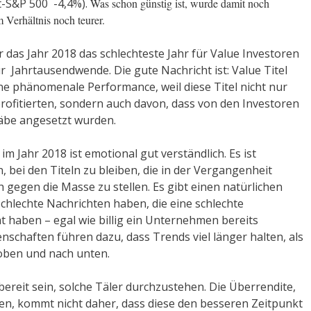
t-S&P 500 -4,4%).
Was schon günstig ist, wurde damit noch
 Verhältnis noch teurer.
as Jahr 2018 das schlechteste Jahr für Value Investoren
ur Jahrtausendwende. Die gute Nachricht ist: Value Titel
e phänomenale Performance, weil diese Titel nicht nur
ofitierten, sondern auch davon, dass von den Investoren
äbe angesetzt wurden.
 Jahr 2018 ist emotional gut verständlich. Es ist
 bei den Titeln zu bleiben, die in der Vergangenheit
ch gegen die Masse zu stellen. Es gibt einen natürlichen
 schlechte Nachrichten haben, die eine schlechte
 haben – egal wie billig ein Unternehmen bereits
nschaften führen dazu, dass Trends viel länger halten, als
 oben und nach unten.
ereit sein, solche Täler durchzustehen. Die Überrendite,
hen, kommt nicht daher, dass diese den besseren Zeitpunkt