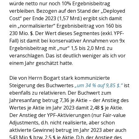
würde netto nur noch 10% Ergebnisbeitrag
verbleiben. Bezogen auf den Stand der „Deployed
Cost“ per Ende 2023 (1,57 Mrd.) ergibt sich damit
ein „normalisierter“ Ergebnisbeitrag von 160 bis
230 Mio. $. Der Wert dieses Segmentes (exkl. YPF-
Fall) ist damit bei konservativer Annahmen von 9x
Ergebnisbeitrag mit „nur“ 1,5 bis 2,0 Mrd. zu
veranschlagen. Das ist deutlich weniger als ich vor
einem Jahr geschätzt hatte.
Die von Herrn Bogart stark kommunizierte
Steigerung des Buchwertes
„um 34 % auf 9,85 $.“
ist
ebenfalls zu relativieren. Der Buchwert zum
Jahresanfang betrug 7,36 je Aktie – der Anstieg des
Wertes je Aktie im Jahr 2023 damit 2,48 $ je Aktie.
Der Anstieg der YPF-Aktivierungen (nur Fair-value
Adjustments, d.h. nicht realisierte, aber schon
aktivierte Gewinne) betrug im Jahr 2023 aber auch
543 Mio $ bzw. 2,5 $ je Aktie. D.h. der Anstieg des