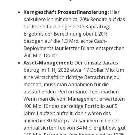
Kerngeschäft Prozessfinanzierung:
Hier
kalkuliere ich mit den ca. 20% Rendite auf das
für Rechtsfälle eingesetzte Kapital (vgl.
Ergebnis der Berechnung oben). 20%
bezogen auf die 1,3 Mrd. echte Cash-
Deployments laut letzter Bilanz entsprechen
260 Mio. Dollar.
Asset-Management:
Der Umsatz daraus
betrug im 1. HJ 2022 etwa 17 Dollar Mio. Um
eine wirtschaftlich richtige Betrachtung zu
machen, muss man Annahmen für die
ausstehenden Performance-Fees machen.
Wenn man die vom Management erwarteten
400 Mio. für das derzeitige Portfolio auf 5
Jahre Laufzeit aufteilt, dann wären das
immerhin 80 Mio. p.a. Zusammen mit einer
annualisierten Fee von 34 Mio. ergibt das gut
110 Mio. Ertrag p.a. (die Kosten sind zu 100%