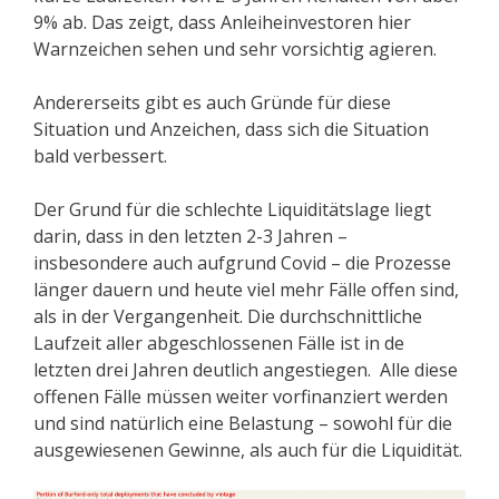
9% ab. Das zeigt, dass Anleiheinvestoren hier
Warnzeichen sehen und sehr vorsichtig agieren.
Andererseits gibt es auch Gründe für diese
Situation und Anzeichen, dass sich die Situation
bald verbessert.
Der Grund für die schlechte Liquiditätslage liegt
darin, dass in den letzten 2-3 Jahren –
insbesondere auch aufgrund Covid – die Prozesse
länger dauern und heute viel mehr Fälle offen sind,
als in der Vergangenheit. Die durchschnittliche
Laufzeit aller abgeschlossenen Fälle ist in de
letzten drei Jahren deutlich angestiegen. Alle diese
offenen Fälle müssen weiter vorfinanziert werden
und sind natürlich eine Belastung – sowohl für die
ausgewiesenen Gewinne, als auch für die Liquidität.