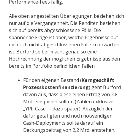
Performance-Fees fällig.
Alle oben angestellten Überlegungen beziehen sich
nur auf die Vergangenheit. Die Renditen beziehen
sich auf bereits abgeschlossene Fälle. Die
spannende Frage ist aber, welche Ergebnisse auf
die noch nicht abgeschlossenen Fälle zu erwarten
ist. Burford selber macht genau so eine
Hochrechnung der möglichen Ergebnisse aus den
bereits im Portfolio befindlichen Fällen.
Für den eigenen Bestand (
Kerngeschäft
Prozesskostenfinanzierung
) geht Burford
davon aus, dass diese einen Ertrag von 3,8
Mrd. einspielen sollten (Zahlen exklusive
„YPF-Case“ – dazu später). Abzüglich der
dafür getätigten und noch notwendigen
Cash-Deployments sollte darauf ein
Deckungsbeitrag von 2,2 Mrd. entstehen.