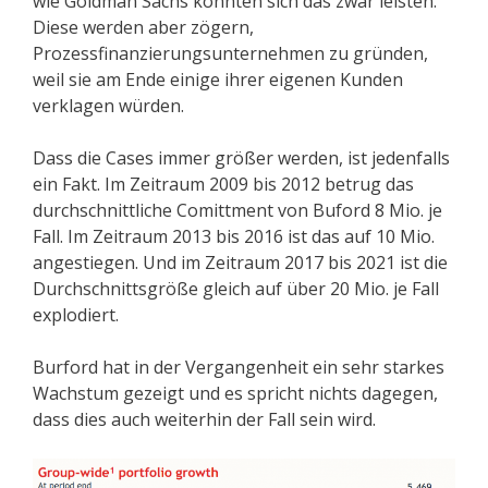
wie Goldman Sachs könnten sich das zwar leisten.
Diese werden aber zögern,
Prozessfinanzierungsunternehmen zu gründen,
weil sie am Ende einige ihrer eigenen Kunden
verklagen würden.
Dass die Cases immer größer werden, ist jedenfalls
ein Fakt. Im Zeitraum 2009 bis 2012 betrug das
durchschnittliche Comittment von Buford 8 Mio. je
Fall. Im Zeitraum 2013 bis 2016 ist das auf 10 Mio.
angestiegen. Und im Zeitraum 2017 bis 2021 ist die
Durchschnittsgröße gleich auf über 20 Mio. je Fall
explodiert.
Burford hat in der Vergangenheit ein sehr starkes
Wachstum gezeigt und es spricht nichts dagegen,
dass dies auch weiterhin der Fall sein wird.