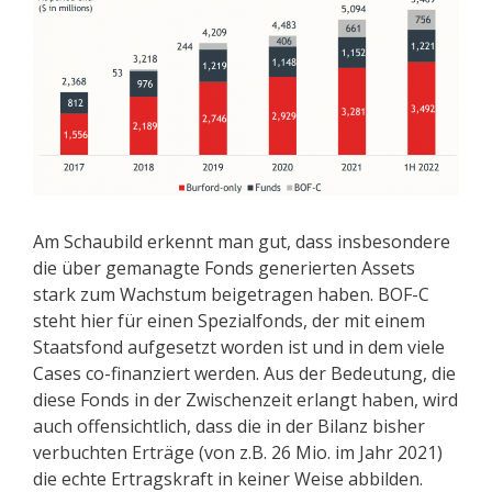
Am Schaubild erkennt man gut, dass insbesondere
die über gemanagte Fonds generierten Assets
stark zum Wachstum beigetragen haben. BOF-C
steht hier für einen Spezialfonds, der mit einem
Staatsfond aufgesetzt worden ist und in dem viele
Cases co-finanziert werden. Aus der Bedeutung, die
diese Fonds in der Zwischenzeit erlangt haben, wird
auch offensichtlich, dass die in der Bilanz bisher
verbuchten Erträge (von z.B. 26 Mio. im Jahr 2021)
die echte Ertragskraft in keiner Weise abbilden.