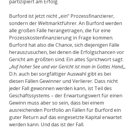
partizipiert am Erfolg.
Burford ist jetzt nicht „ein“ Prozessfinanzierer,
sondern der Weltmarktführer. An Burford werden
alle großen Fälle herangetragen, die für eine
Prozesskostenfinanzierung in Frage kommen.
Burford hat also die Chance, sich diejenigen Fälle
herauszusuchen, bei denen die Erfolgschancen vor
Gericht am größten sind. Ein altes Sprichwort sagt:
„
Auf hoher See und vor Gericht ist man in Gottes Hand
„.
D.h. auch bei sorgfältiger Auswahl gibt es bei
diesen Fällen Gewinner und Verlierer. Dass nicht
jeder Fall gewonnen werden kann, ist Teil des
Geschäftssystems – der Erwartungswert für einen
Gewinn muss aber so sein, dass bei einem
ausreichenden Portfolio an Fällen für Burford ein
guter Return auf das eingesetzte Kapital erwartet
werden kann. Und das ist der Fall.