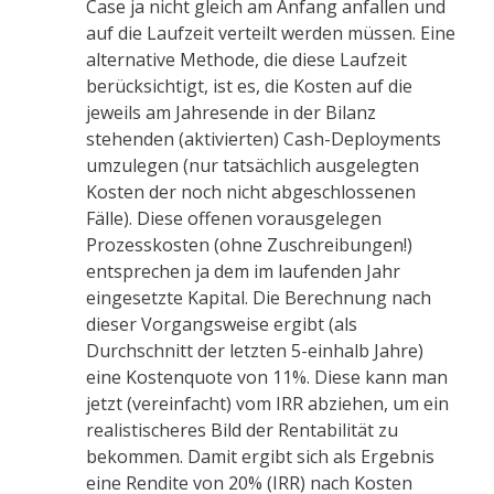
Case ja nicht gleich am Anfang anfallen und
auf die Laufzeit verteilt werden müssen. Eine
alternative Methode, die diese Laufzeit
berücksichtigt, ist es, die Kosten auf die
jeweils am Jahresende in der Bilanz
stehenden (aktivierten) Cash-Deployments
umzulegen (nur tatsächlich ausgelegten
Kosten der noch nicht abgeschlossenen
Fälle). Diese offenen vorausgelegen
Prozesskosten (ohne Zuschreibungen!)
entsprechen ja dem im laufenden Jahr
eingesetzte Kapital. Die Berechnung nach
dieser Vorgangsweise ergibt (als
Durchschnitt der letzten 5-einhalb Jahre)
eine Kostenquote von 11%. Diese kann man
jetzt (vereinfacht) vom IRR abziehen, um ein
realistischeres Bild der Rentabilität zu
bekommen. Damit ergibt sich als Ergebnis
eine Rendite von 20% (IRR) nach Kosten