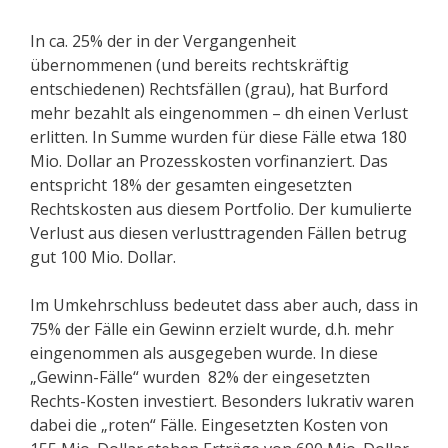
In ca. 25% der in der Vergangenheit
übernommenen (und bereits rechtskräftig
entschiedenen) Rechtsfällen (grau), hat Burford
mehr bezahlt als eingenommen – dh einen Verlust
erlitten. In Summe wurden für diese Fälle etwa 180
Mio. Dollar an Prozesskosten vorfinanziert. Das
entspricht 18% der gesamten eingesetzten
Rechtskosten aus diesem Portfolio. Der kumulierte
Verlust aus diesen verlusttragenden Fällen betrug
gut 100 Mio. Dollar.
Im Umkehrschluss bedeutet dass aber auch, dass in
75% der Fälle ein Gewinn erzielt wurde, d.h. mehr
eingenommen als ausgegeben wurde. In diese
„Gewinn-Fälle“ wurden 82% der eingesetzten
Rechts-Kosten investiert. Besonders lukrativ waren
dabei die „roten“ Fälle. Eingesetzten Kosten von