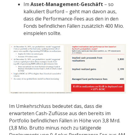
Im
Asset-Management-Geschäft
– so
kalkuliert Burford – geht man davon aus,
dass die Performance-Fees aus den in den
Fonds befindlichen Fällen zusätzlich 400 Mio.
einspielen sollte.
Im Umkehrschluss bedeutet das, dass die
erwarteten Cash-Zuflüsse aus den bereits im
Portfolio befindlichen Fällen in Höhe von 3,8 Mrd.
(3,8 Mio. Brutto minus noch zu tätigende
Deployments von 0,4 plus Performance Fee aus AM