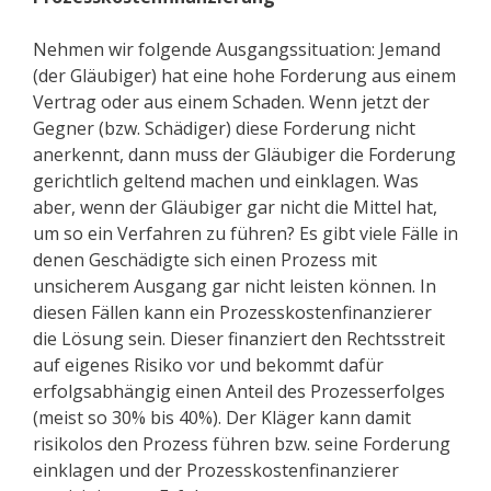
Nehmen wir folgende Ausgangssituation: Jemand
(der Gläubiger) hat eine hohe Forderung aus einem
Vertrag oder aus einem Schaden. Wenn jetzt der
Gegner (bzw. Schädiger) diese Forderung nicht
anerkennt, dann muss der Gläubiger die Forderung
gerichtlich geltend machen und einklagen. Was
aber, wenn der Gläubiger gar nicht die Mittel hat,
um so ein Verfahren zu führen? Es gibt viele Fälle in
denen Geschädigte sich einen Prozess mit
unsicherem Ausgang gar nicht leisten können. In
diesen Fällen kann ein Prozesskostenfinanzierer
die Lösung sein. Dieser finanziert den Rechtsstreit
auf eigenes Risiko vor und bekommt dafür
erfolgsabhängig einen Anteil des Prozesserfolges
(meist so 30% bis 40%). Der Kläger kann damit
risikolos den Prozess führen bzw. seine Forderung
einklagen und der Prozesskostenfinanzierer