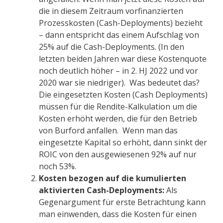
die in diesem Zeitraum vorfinanzierten
Prozesskosten (Cash-Deployments) bezieht
– dann entspricht das einem Aufschlag von
25% auf die Cash-Deployments. (In den
letzten beiden Jahren war diese Kostenquote
noch deutlich höher – in 2. HJ 2022 und vor
2020 war sie niedriger). Was bedeutet das?
Die eingesetzten Kosten (Cash Deployments)
müssen für die Rendite-Kalkulation um die
Kosten erhöht werden, die für den Betrieb
von Burford anfallen. Wenn man das
eingesetzte Kapital so erhöht, dann sinkt der
ROIC von den ausgewiesenen 92% auf nur
noch 53%.
Kosten bezogen auf die kumulierten
aktivierten Cash-Deployments:
Als
Gegenargument für erste Betrachtung kann
man einwenden, dass die Kosten für einen