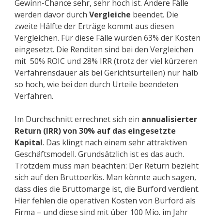
Gewinn-Chance sehr, sehr hoch ist. Andere Fälle
werden davor durch
Vergleiche
beendet. Die
zweite Hälfte der Erträge kommt aus diesen
Vergleichen. Für diese Fälle wurden 63% der Kosten
eingesetzt. Die Renditen sind bei den Vergleichen
mit 50% ROIC und 28% IRR (trotz der viel kürzeren
Verfahrensdauer als bei Gerichtsurteilen) nur halb
so hoch, wie bei den durch Urteile beendeten
Verfahren.
Im Durchschnitt errechnet sich ein
annualisierter
Return (IRR) von 30% auf das eingesetzte
Kapital
. Das klingt nach einem sehr attraktiven
Geschäftsmodell. Grundsätzlich ist es das auch.
Trotzdem muss man beachten: Der Return bezieht
sich auf den Bruttoerlös. Man könnte auch sagen,
dass dies die Bruttomarge ist, die Burford verdient.
Hier fehlen die operativen Kosten von Burford als
Firma – und diese sind mit über 100 Mio. im Jahr