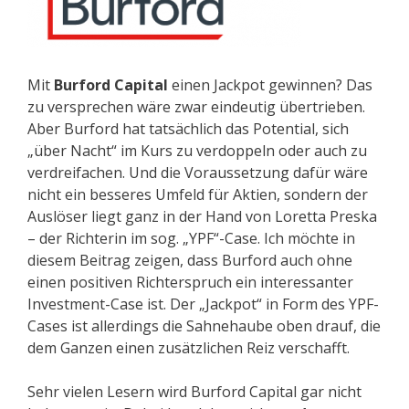
Mit
Burford Capital
einen Jackpot gewinnen? Das
zu versprechen wäre zwar eindeutig übertrieben.
Aber Burford hat tatsächlich das Potential, sich
„über Nacht“ im Kurs zu verdoppeln oder auch zu
verdreifachen. Und die Voraussetzung dafür wäre
nicht ein besseres Umfeld für Aktien, sondern der
Auslöser liegt ganz in der Hand von Loretta Preska
– der Richterin im sog. „YPF“-Case. Ich möchte in
diesem Beitrag zeigen, dass Burford auch ohne
einen positiven Richterspruch ein interessanter
Investment-Case ist. Der „Jackpot“ in Form des YPF-
Cases ist allerdings die Sahnehaube oben drauf, die
dem Ganzen einen zusätzlichen Reiz verschafft.
Sehr vielen Lesern wird Burford Capital gar nicht