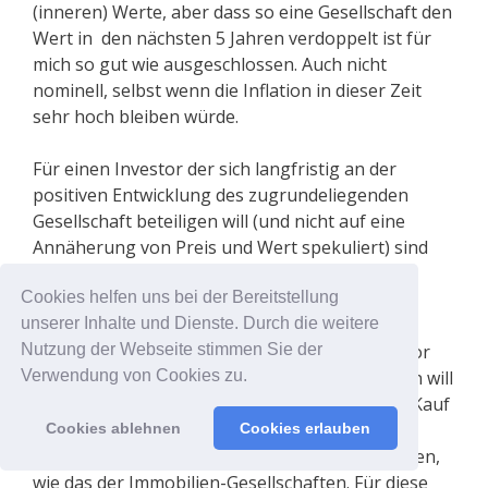
(inneren) Werte, aber dass so eine Gesellschaft den
Wert in den nächsten 5 Jahren verdoppelt ist für
mich so gut wie ausgeschlossen. Auch nicht
nominell, selbst wenn die Inflation in dieser Zeit
sehr hoch bleiben würde.
Für einen Investor der sich langfristig an der
positiven Entwicklung des zugrundeliegenden
Gesellschaft beteiligen will (und nicht auf eine
Annäherung von Preis und Wert spekuliert) sind
Immobilienaktien damit trotz des Kursverfalles
nicht erste Wahl.
Cookies helfen uns bei der Bereitstellung
unserer Inhalte und Dienste. Durch die weitere
Anders stellt sich die Situation für einen Investor
Nutzung der Webseite stimmen Sie der
dar, der grundsätzlich in Immobilien investieren will
Verwendung von Cookies zu.
und eine Direktinvestition erwägt. Der direkte Kauf
einer Renditeimmobilie würde ja den selben
Cookies ablehnen
Cookies erlauben
ökonomischen Rahmenbedingungen unterliegen,
wie das der Immobilien-Gesellschaften. Für diese