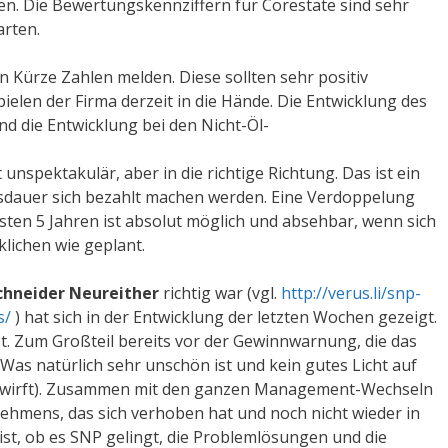
n. Die Bewertungskennziffern für Corestate sind sehr
arten.
in Kürze Zahlen melden. Diese sollten sehr positiv
elen der Firma derzeit in die Hände. Die Entwicklung des
nd die Entwicklung bei den Nicht-Öl-
 unspektakulär, aber in die richtige Richtung. Das ist ein
dauer sich bezahlt machen werden. Eine Verdoppelung
en 5 Jahren ist absolut möglich und absehbar, wenn sich
lichen wie geplant.
chneider Neureither
richtig war (vgl.
http://verus.li/snp-
s/
) hat sich in der Entwicklung der letzten Wochen gezeigt.
zt. Zum Großteil bereits vor der Gewinnwarnung, die das
s natürlich sehr unschön ist und kein gutes Licht auf
en wirft). Zusammen mit den ganzen Management-Wechseln
nehmens, das sich verhoben hat und noch nicht wieder in
ist, ob es SNP gelingt, die Problemlösungen und die