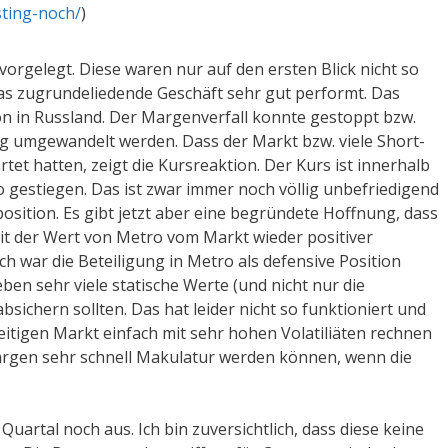
esting-noch/
)
vorgelegt. Diese waren nur auf den ersten Blick nicht so
as zugrundeliedende Geschäft sehr gut performt. Das
ion in Russland. Der Margenverfall konnte gestoppt bzw.
g umgewandelt werden. Dass der Markt bzw. viele Short-
tet hatten, zeigt die Kursreaktion. Der Kurs ist innerhalb
 gestiegen. Das ist zwar immer noch völlig unbefriedigend
position. Es gibt jetzt aber eine begründete Hoffnung, dass
it der Wert von Metro vom Markt wieder positiver
ch war die Beteiligung in Metro als defensive Position
en sehr viele statische Werte (und nicht nur die
ichern sollten. Das hat leider nicht so funktioniert und
eitigen Markt einfach mit sehr hohen Volatiliäten rechnen
argen sehr schnell Makulatur werden können, wenn die
uartal noch aus. Ich bin zuversichtlich, dass diese keine