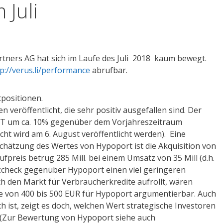
Juli
rtners AG hat sich im Laufe des Juli 2018 kaum bewegt.
p://verus.li/performance
abrufbar.
tpositionen.
 veröffentlicht, die sehr positiv ausgefallen sind. Der
IT um ca. 10% gegenüber dem Vorjahreszeitraum
cht wird am 6. August veröffentlicht werden). Eine
schätzung des Wertes von Hypoport ist die Akquisition von
fpreis betrug 285 Mill. bei einem Umsatz von 35 Mill (d.h.
zcheck gegenüber Hypoport einen viel geringeren
 den Markt für Verbraucherkredite aufrollt, wären
 von 400 bis 500 EUR für Hypoport argumentierbar. Auch
ch ist, zeigt es doch, welchen Wert strategische Investoren
 (Zur Bewertung von Hypoport siehe auch