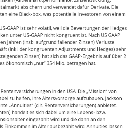
italmarkt absichern und verwendet dafür Derivate. Die
kten eine Black-box, was potentielle Investoren von einem
S-GAAP ist sehr volatil, weil die Bewertungen der Hedges
iken unter US-GAAP nicht kongruent ist. Nach US GAAP
den Jahren (insb. aufgrund fallender Zinsen) Verluste
äft (inkl. der kongruenten Adjustments und Hedges) sehr
 steigenden Zinsen) hat sich das GAAP-Ergebnis auf über 2
es ökonomisch „nur“ 354 Mio. betragen hat.
n Rentenversicherungen in den USA. Die „Mission“ von
bei zu helfen, ihre Altersvorsorge aufzubauen. Jackson
te „Annuities“ (d.h. Rentenversicherungen) anbietet.
nten) handelt es sich dabei um eine Lebens- bzw.
nsionsalter eingezahlt wird und die dann an den
als Einkommen im Alter ausbezahlt wird. Annuities lassen