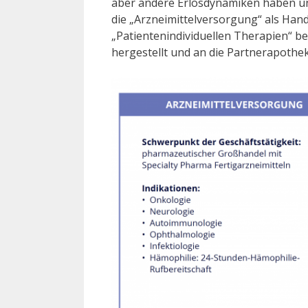
aber andere Erlösdynamiken haben un
die „Arzneimittelversorgung“ als Han
„Patientenindividuellen Therapien“ b
hergestellt und an die Partnerapothek