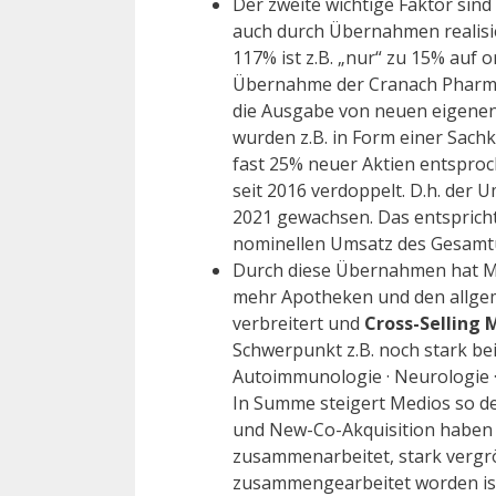
Der zweite wichtige Faktor sind
auch durch Übernahmen realisi
117% ist z.B. „nur“ zu 15% auf
Übernahme der Cranach Pharma
die Ausgabe von neuen eigenen 
wurden z.B. in Form einer Sach
fast 25% neuer Aktien entsproc
seit 2016 verdoppelt. D.h. der U
2021 gewachsen. Das entsprich
nominellen Umsatz des Gesamt
Durch diese Übernahmen hat Me
mehr Apotheken und den allge
verbreitert und
Cross-Selling 
Schwerpunkt z.B. noch stark be
Autoimmunologie · Neurologie · 
In Summe steigert Medios so de
und New-Co-Akquisition haben z
zusammenarbeitet, stark vergr
zusammengearbeitet worden ist,