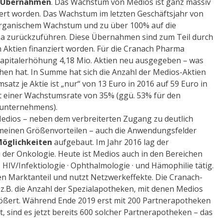
Übernahmen
. Das Wachstum von Medios ist ganz massiv
ert worden. Das Wachstum im letzten Geschäftsjahr von
 organischem Wachstum und zu über 100% auf die
 zurückzuführen. Diese Übernahmen sind zum Teil durch
Aktien finanziert worden. Für die Cranach Pharma
kapitalerhöhung 4,18 Mio. Aktien neu ausgegeben – was
hen hat. In Summe hat sich die Anzahl der Medios-Aktien
msatz je Aktie ist „nur“ von 13 Euro in 2016 auf 59 Euro in
t einer Wachstumsrate von 35% (ggü. 53% für den
unternehmens).
dios – neben dem verbreiterten Zugang zu deutlich
meinen Größenvorteilen – auch die Anwendungsfelder
Möglichkeiten
aufgebaut. Im Jahr 2016 lag der
i der Onkologie. Heute ist Medios auch in den Bereichen
HIV/Infektiologie · Ophthalmologie · und Hämophilie tätig.
n Marktanteil und nutzt Netzwerkeffekte. Die Cranach-
.B. die Anzahl der Spezialapotheken, mit denen Medios
ößert. Während Ende 2019 erst mit 200 Partnerapotheken
 sind es jetzt bereits 600 solcher Partnerapotheken – das